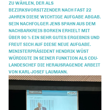
ZU WÄHLEN, DER ALS
BEZIRKSVORSITZENDER NACH FAST 22
JAHREN DIESE WICHTIGE AUFGABE ABGAB.
SEIN NACHFOLGER JENS SPAHN AUS DEM
NACHBARKREIS BORKEN ERHIELT MIT
ÜBER 90 % EIN SEHR GUTES ERGEBNIS UND
FREUT SICH AUF DIESE NEUE AUFGABE.
MINISTERPRÄSIDENT HENDRIK WÜST
WÜRDIGTE IN SEINER FUNKTION ALS CDU-
LANDESCHEF DIE HERAUSRAGENDE ARBEIT
VON KARL-JOSEF LAUMANN.