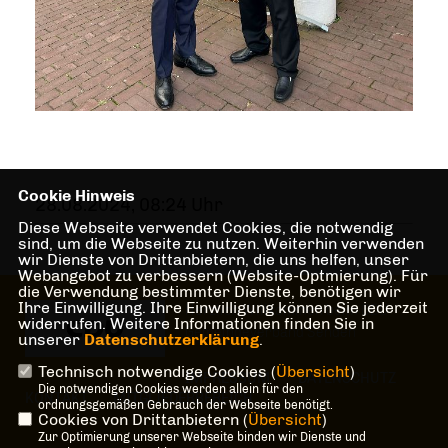
Cookie Hinweis
28.08.2024, 08:24 Uhr
Diese Webseite verwendet Cookies, die notwendig
sind, um die Webseite zu nutzen. Weiterhin verwenden
wir Dienste von Drittanbietern, die uns helfen, unser
Webangebot zu verbessern (Website-Optmierung). Für
die Verwendung bestimmter Dienste, benötigen wir
Ihre Einwilligung. Ihre Einwilligung können Sie jederzeit
Herzlich Willkommen beim CDU
widerrufen. Weitere Informationen finden Sie in
Gemeindeverband Senden
unserer
Datenschutzerklärung
.
Technisch notwendige Cookies (
Übersicht
)
IMPRESSUM
DATENSCHUTZ
Die notwendigen Cookies werden allein für den
KONTAKT
MITGLIEDERBEREICH
ordnungsgemäßen Gebrauch der Webseite benötigt.
Cookies von Drittanbietern (
Übersicht
)
Zur Optimierung unserer Webseite binden wir Dienste und