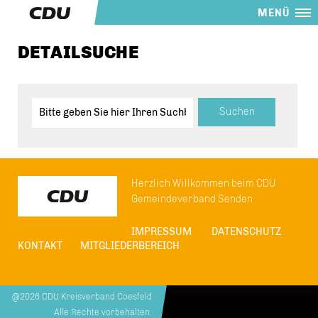
MENÜ
DETAILSUCHE
Herzlich Willkommen beim CDU
Gemeindeverband Senden
IMPRESSUM
DATENSCHUTZ
KONTAKT
MITGLIEDERBEREICH
@2026 CDU Kreisverband Coesfeld
Alle Rechte vorbehalten.