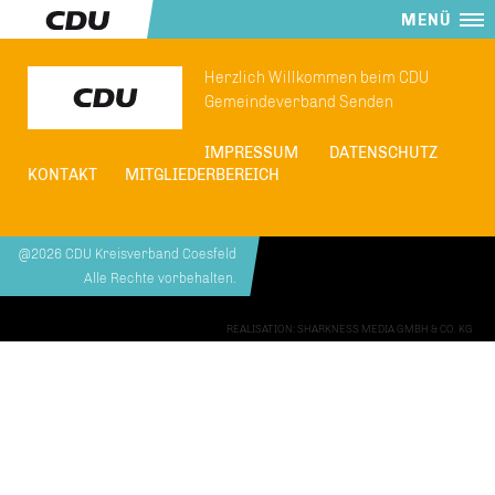
MENÜ
Herzlich Willkommen beim CDU
Gemeindeverband Senden
IMPRESSUM
DATENSCHUTZ
KONTAKT
MITGLIEDERBEREICH
@2026 CDU Kreisverband Coesfeld
Alle Rechte vorbehalten.
REALISATION: SHARKNESS MEDIA GMBH & CO. KG