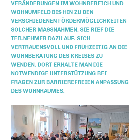
ERÄNDERUNGEN IM WOHNBEREICH UND W
OHNUMFELD BIS HIN ZU DEN V
ERSCHIEDENEN FÖRDERMÖGLICHKEITEN S
OLCHER MASSNAHMEN. SIE RIEF DIE TE
ILNEHMER DAZU AUF, SICH VE
RTRAUENSVOLL UND FRÜHZEITIG AN DIE WO
HNBERATUNG DES KREISES ZU WE
NDEN. DORT ERHALTE MAN DIE NO
TWENDIGE UNTERSTÜTZUNG BEI FR
AGEN ZUR BARRIEREFREIEN ANPASSUNG DE
S WOHNRAUMES.