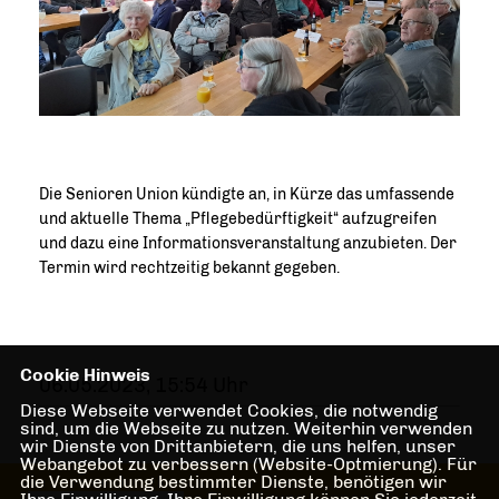
Die Senioren Union kündigte an, in Kürze das umfassende
und aktuelle Thema „Pflegebedürftigkeit“ aufzugreifen
und dazu eine Informationsveranstaltung anzubieten. Der
Termin wird rechtzeitig bekannt gegeben.
Cookie Hinweis
06.05.2023, 15:54 Uhr
Diese Webseite verwendet Cookies, die notwendig
sind, um die Webseite zu nutzen. Weiterhin verwenden
wir Dienste von Drittanbietern, die uns helfen, unser
Webangebot zu verbessern (Website-Optmierung). Für
die Verwendung bestimmter Dienste, benötigen wir