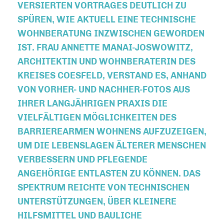
ERSIERTEN VORTRAGES DEUTLICH ZU S
PÜREN, WIE AKTUELL EINE TECHNISCHE W
OHNBERATUNG INZWISCHEN GEWORDEN I
ST. FRAU ANNETTE MANAI-JOSWOWITZ, A
RCHITEKTIN UND WOHNBERATERIN DES K
REISES COESFELD, VERSTAND ES, ANHAND V
ON VORHER- UND NACHHER-FOTOS AUS I
HRER LANGJÄHRIGEN PRAXIS DIE V
IELFÄLTIGEN MÖGLICHKEITEN DES B
ARRIEREARMEN WOHNENS AUFZUZEIGEN, U
M DIE LEBENSLAGEN ÄLTERER MENSCHEN V
ERBESSERN UND PFLEGENDE A
NGEHÖRIGE ENTLASTEN ZU KÖNNEN. DAS S
PEKTRUM REICHTE VON TECHNISCHEN U
NTERSTÜTZUNGEN, ÜBER KLEINERE H
ILFSMITTEL UND BAULICHE V