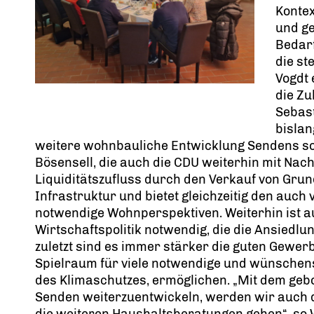
Kontex
und ge
Bedarf
die st
Vogdt
die Zu
Sebast
bislan
weitere wohnbauliche Entwicklung Sendens so
Bösensell, die auch die CDU weiterhin mit Na
Liquiditätszufluss durch den Verkauf von Grun
Infrastruktur und bietet gleichzeitig den auch
notwendige Wohnperspektiven. Weiterhin ist a
Wirtschaftspolitik notwendig, die die Ansiedlun
zuletzt sind es immer stärker die guten Gewerb
Spielraum für viele notwendige und wünsche
des Klimaschutzes, ermöglichen. „Mit dem geb
Senden weiterzuentwickeln, werden wir auch di