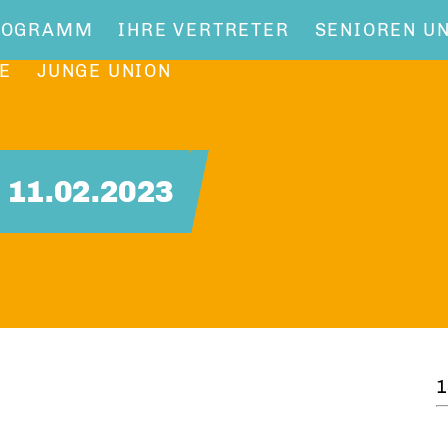
ROGRAMM
IHRE VERTRETER
SENIOREN U
E
JUNGE UNION
11.02.2023
1