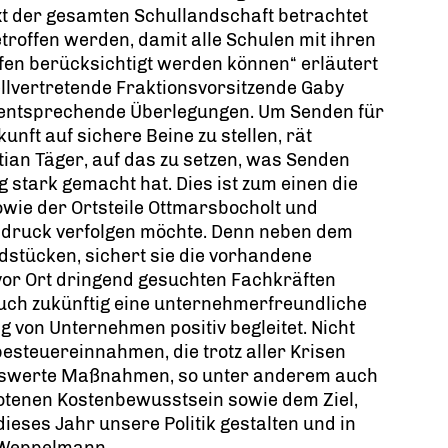
t der gesamten Schullandschaft betrachtet
troffen werden, damit alle Schulen mit ihren
en berücksichtigt werden können“ erläutert
ellvertretende Fraktionsvorsitzende Gaby
 entsprechende Überlegungen. Um Senden für
kunft auf sichere Beine zu stellen, rät
ian Täger, auf das zu setzen, was Senden
g stark gemacht hat. Dies ist zum einen die
wie der Ortsteile Ottmarsbocholt und
chdruck verfolgen möchte. Denn neben dem
dstücken, sichert sie die vorhandene
 vor Ort dringend gesuchten Fachkräften
uch zukünftig eine unternehmerfreundliche
g von Unternehmen positiv begleitet. Nicht
esteuereinnahmen, die trotz aller Krisen
nswerte Maßnahmen, so unter anderem auch
otenen Kostenbewusstsein sowie dem Ziel,
eses Jahr unsere Politik gestalten und in