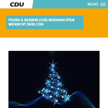
MENÜ
FROHE & BESINNLICHE WEIHNACHTEN
WÜNSCHT IHRE CDU