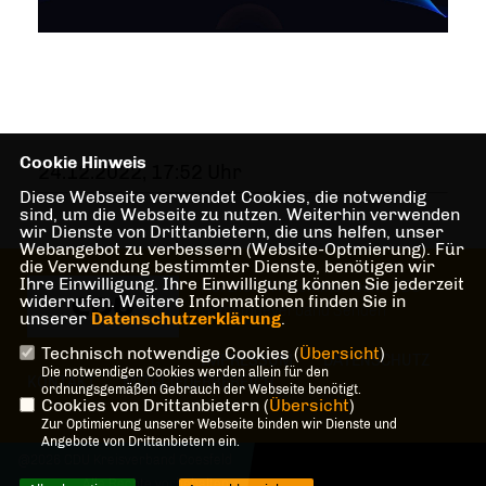
Cookie Hinweis
24.12.2022, 17:52 Uhr
Diese Webseite verwendet Cookies, die notwendig
sind, um die Webseite zu nutzen. Weiterhin verwenden
wir Dienste von Drittanbietern, die uns helfen, unser
Webangebot zu verbessern (Website-Optmierung). Für
die Verwendung bestimmter Dienste, benötigen wir
Ihre Einwilligung. Ihre Einwilligung können Sie jederzeit
Herzlich Willkommen beim CDU
widerrufen. Weitere Informationen finden Sie in
Gemeindeverband Senden
unserer
Datenschutzerklärung
.
Technisch notwendige Cookies (
Übersicht
)
IMPRESSUM
DATENSCHUTZ
Die notwendigen Cookies werden allein für den
KONTAKT
MITGLIEDERBEREICH
ordnungsgemäßen Gebrauch der Webseite benötigt.
Cookies von Drittanbietern (
Übersicht
)
Zur Optimierung unserer Webseite binden wir Dienste und
Angebote von Drittanbietern ein.
@2026 CDU Kreisverband Coesfeld
Alle Rechte vorbehalten.