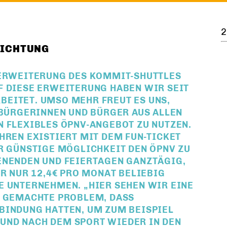
2
ICHTUNG
ERWEITERUNG DES KOMMIT-SHUTTLES A
DIESE ERWEITERUNG HABEN WIR SEIT O
ITET. UMSO MEHR FREUT ES UNS, D
BÜRGERINNEN UND BÜRGER AUS ALLEN G
 FLEXIBLES ÖPNV-ANGEBOT ZU NUTZEN.
REN EXISTIERT MIT DEM FUN-TICKET A
 GÜNSTIGE MÖGLICHKEIT DEN ÖPNV ZU N
NENDEN UND FEIERTAGEN GANZTÄGIG, K
 NUR 12,4€ PRO MONAT BELIEBIG V
UNTERNEHMEN. „HIER SEHEN WIR EINE G
GEMACHTE PROBLEM, DASS J
INDUNG HATTEN, UM ZUM BEISPIEL Z
D NACH DEM SPORT WIEDER IN DEN E