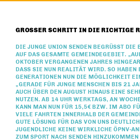
GROSSER SCHRITT IN DIE RICHTIGE R
DIE JUNGE UNION SENDEN BEGRÜSST DIE 
UF DAS GESAMTE GEMEINDEGEBIET. „AUF 
KTOBER VERGANGENEN JAHRES HINGEARBE
ASS SIE NUN REALITÄT WIRD. SO HABEN 
ENERATIONEN NUN DIE MÖGLICHKEIT EIN
GERADE FÜR JUNGE MENSCHEN BIS 21 JAH
UCH ÜBER DEN AUGUST HINAUS EINE SEHR
UTZEN. AB 14 UHR WERKTAGS, AN WOCHE
ANN MAN NUN FÜR 15,5€ BZW. IM ABO FÜR
IELE FAHRTEN INNERHALB DER GEMEINDE 
UTE LÖSUNG FÜR DAS VON UNS DEUTLICH 
UGENDLICHE KEINE WIRKLICHE ÖPNV-ANB
UM SPORT NACH SENDEN HINZUKOMMEN UN